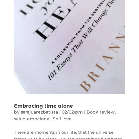
Embracing time alone
by
sarajuarezbatista
|
02/02/pm
|
Book review
,
salud emocional
,
Self love
There are moments in our life, that the universe
forces us to be alone. We can accept it and embrace